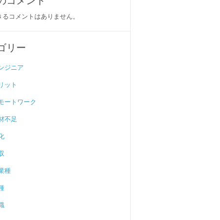
のコメント
きるコメントはありません。
ゴリー
ンジニア
リット
モートワーク
材不足
化
収
業種
種
職