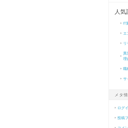
人気
I
エ
リ
異
理
職
サ
メタ
ログ
投稿
コメ