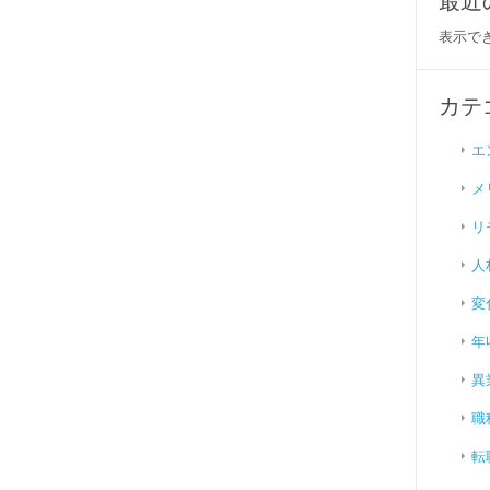
最近
表示で
カテ
エ
メ
リ
人
変
年
異
職
転